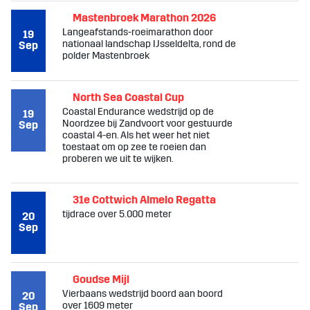
Mastenbroek Marathon 2026
Langeafstands-roeimarathon door
19
nationaal landschap IJsseldelta, rond de
Sep
polder Mastenbroek
North Sea Coastal Cup
Coastal Endurance wedstrijd op de
19
Noordzee bij Zandvoort voor gestuurde
Sep
coastal 4-en. Als het weer het niet
toestaat om op zee te roeien dan
proberen we uit te wijken.
31e Cottwich Almelo Regatta
tijdrace over 5.000 meter
20
Sep
Goudse Mijl
Vierbaans wedstrijd boord aan boord
20
over 1609 meter
Sep