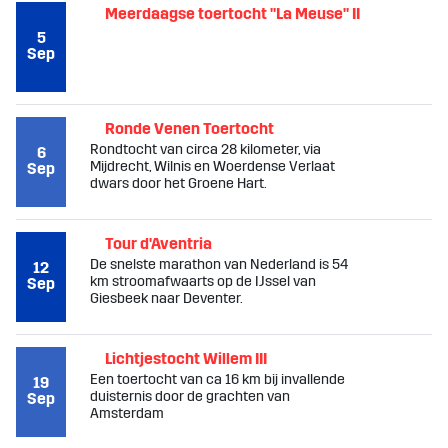
Meerdaagse toertocht "La Meuse" II
5
Sep
Ronde Venen Toertocht
Rondtocht van circa 28 kilometer, via
6
Mijdrecht, Wilnis en Woerdense Verlaat
Sep
dwars door het Groene Hart.
Tour d'Aventria
De snelste marathon van Nederland is 54
12
km stroomafwaarts op de IJssel van
Sep
Giesbeek naar Deventer.
Lichtjestocht Willem III
Een toertocht van ca 16 km bij invallende
19
duisternis door de grachten van
Sep
Amsterdam