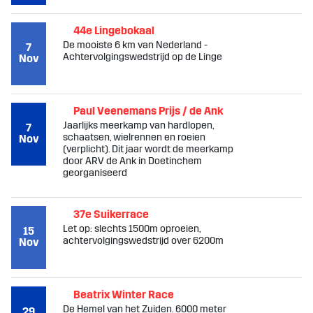
44e Lingebokaal
De mooiste 6 km van Nederland -
7
Achtervolgingswedstrijd op de Linge
Nov
Paul Veenemans Prijs / de Ank
Jaarlijks meerkamp van hardlopen,
7
schaatsen, wielrennen en roeien
Nov
(verplicht). Dit jaar wordt de meerkamp
door ARV de Ank in Doetinchem
georganiseerd
37e Suikerrace
Let op: slechts 1500m oproeien,
15
achtervolgingswedstrijd over 6200m
Nov
Beatrix Winter Race
De Hemel van het Zuiden. 6000 meter
29