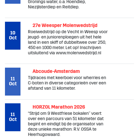
Gronings water, o.a. Hoendiep,
Niezijlsterdiep en Reitdiep.
27e Weesper Molenwedstrijd
Roeiwedstrijd op de Vecht in Weesp voor
10
jeugd- en juniorenploegen uit het hele
Oct
land in een skiff of dubbeltwee over 250,
450 en 1000 meter. Let op! Inschrijven
uitsluitend via www.molenwedstrijd.nl
Abcoude-Amsterdam
Tijdraces met keerboei voor wherries en
11
C-boten in diverse categorieën over een
Oct
afstand van 11 kilometer.
HORZOL Marathon 2026
“Strijd om 9 Westfriese bokalen” voert
11
over een parcours van 51 kilometer dat
Oct
begint en eindigt bij de organisator van
deze unieke marathon: R.V. OSSA te
Heerhugowaard.