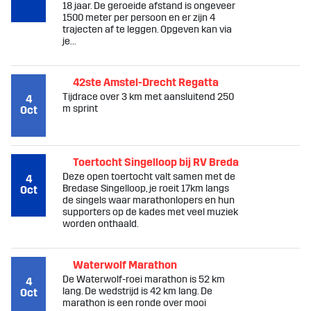
18 jaar. De geroeide afstand is ongeveer
1500 meter per persoon en er zijn 4
trajecten af te leggen. Opgeven kan via
je...
42ste Amstel-Drecht Regatta
Tijdrace over 3 km met aansluitend 250
4
m sprint
Oct
Toertocht Singelloop bij RV Breda
Deze open toertocht valt samen met de
4
Bredase Singelloop, je roeit 17km langs
Oct
de singels waar marathonlopers en hun
supporters op de kades met veel muziek
worden onthaald.
Waterwolf Marathon
De Waterwolf-roei marathon is 52 km
4
lang. De wedstrijd is 42 km lang. De
Oct
marathon is een ronde over mooi