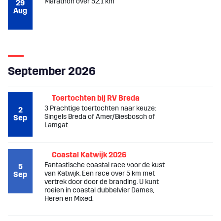
Marathon over 52,1 km
29
Aug
September 2026
Toertochten bij RV Breda
3 Prachtige toertochten naar keuze:
2
Singels Breda of Amer/Biesbosch of
Sep
Lamgat.
Coastal Katwijk 2026
Fantastische coastal race voor de kust
5
van Katwijk. Een race over 5 km met
Sep
vertrek door door de branding. U kunt
roeien in coastal dubbelvier Dames,
Heren en Mixed.