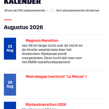
KALENDER
-
39 van de 2741 roeievenementen
Toon alle evenementen dit seizoen
Augustus 2026
Magnum Marathon
een 58 km lange tocht over de Vecht en
23
de Amstel, waarbij twee keer het
Aug
Amsterdam-Rijnkanaal wordt
overgestoken. Deze tocht telt mee voor
het KNRB-marathonklassement
Meerdaagse toertocht "La Meuse" I
29
Aug
Rijnlandmarathon 2026